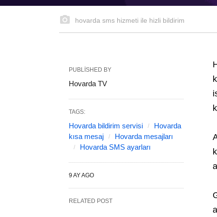
hovarda sms hizmeti ile hizli bildirim
H
PUBLISHED BY
k
Hovarda TV
i
k
TAGS:
Hovarda bildirim servisi
Hovarda
kısa mesaj
Hovarda mesajları
A
Hovarda SMS ayarları
k
a
9 AY AGO
G
RELATED POST
a