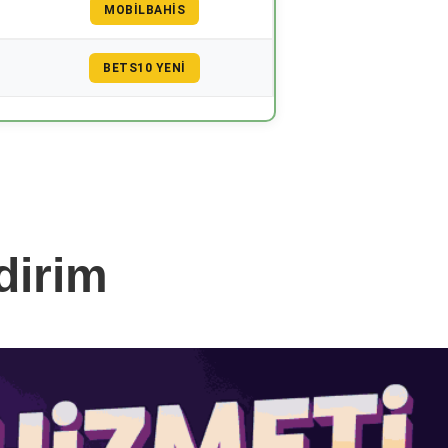
MOBILBAHIS
BETS10 YENI
dirim