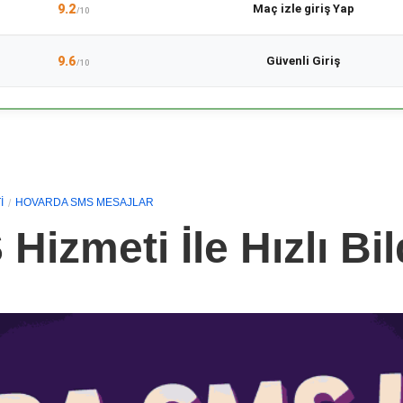
9.2
Maç izle giriş Yap
/10
9.6
Güvenli Giriş
/10
I
HOVARDA SMS MESAJLAR
izmeti İle Hızlı Bil