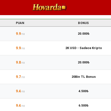
PUAN
BONUS
9.9
20.000₺
/10
9.9
2K USD - Sadece Kripto
/10
9.8
20.000₺
/10
9.7
20Bin TL Bonus
/10
9.4
4.500₺
/10
9.4
6.500₺
/10