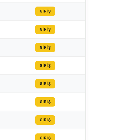
GİRİŞ
GİRİŞ
GİRİŞ
GİRİŞ
GİRİŞ
GİRİŞ
GİRİŞ
GİRİŞ