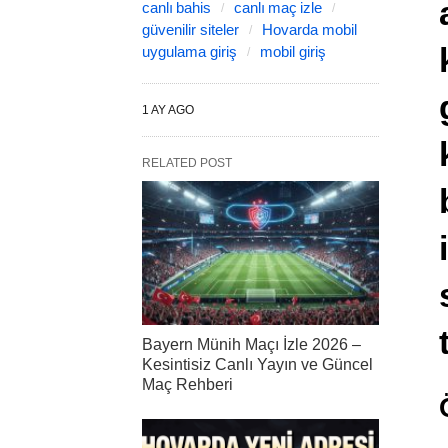
canlı bahis
canlı maç izle
güvenilir siteler
Hovarda mobil
uygulama giriş
mobil giriş
1 AY AGO
RELATED POST
Bayern Münih Maçı İzle 2026 –
Kesintisiz Canlı Yayın ve Güncel
Maç Rehberi