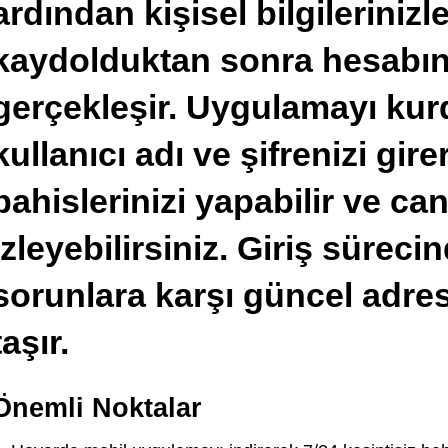
ardından kişisel bilgilerinizl
kaydolduktan sonra hesabın
gerçekleşir. Uygulamayı kur
kullanıcı adı ve şifrenizi gi
bahislerinizi yapabilir ve can
izleyebilirsiniz. Giriş sürec
sorunlara karşı güncel adre
taşır.
Önemli Noktalar