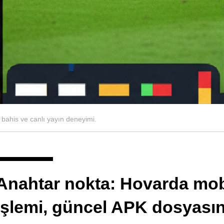
bahis ve canlı yayın deneyimi.
Anahtar nokta:
Hovarda mobi
işlemi, güncel APK dosyasını