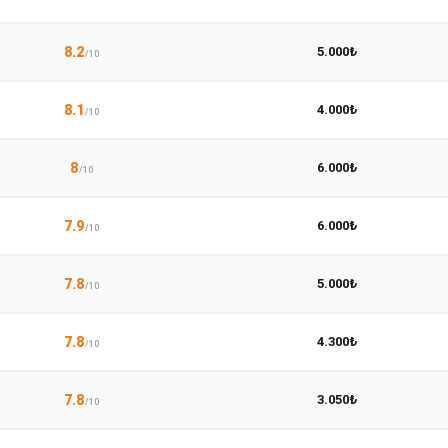
8.2
5.000₺
/10
8.1
4.000₺
/10
8
6.000₺
/10
7.9
6.000₺
/10
7.8
5.000₺
/10
7.8
4.300₺
/10
7.8
3.050₺
/10