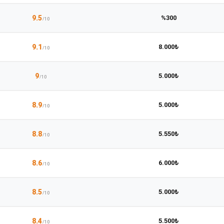
9.5
%300
/10
9.1
8.000₺
/10
9
5.000₺
/10
8.9
5.000₺
/10
8.8
5.550₺
/10
8.6
6.000₺
/10
8.5
5.000₺
/10
8.4
5.500₺
/10