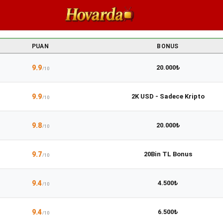
PUAN
BONUS
9.9
20.000₺
/10
9.9
2K USD - Sadece Kripto
/10
9.8
20.000₺
/10
9.7
20Bin TL Bonus
/10
9.4
4.500₺
/10
9.4
6.500₺
/10