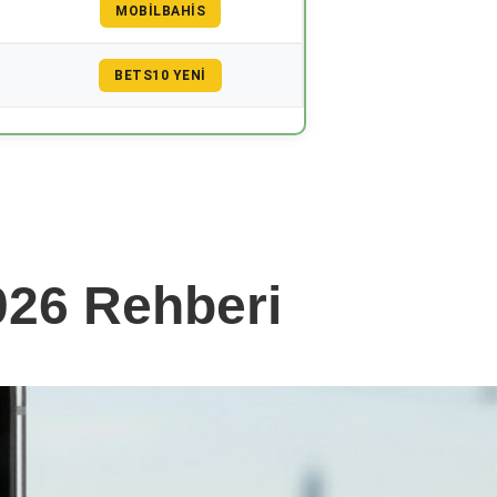
MOBILBAHIS
BETS10 YENI
026 Rehberi