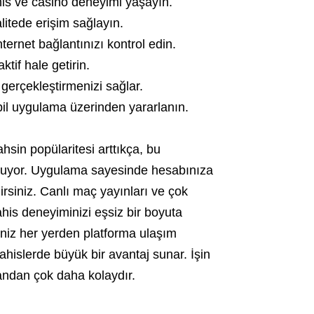
his ve casino deneyimi yaşayın.
itede erişim sağlayın.
ternet bağlantınızı kontrol edin.
ktif hale getirin.
 gerçekleştirmenizi sağlar.
bil uygulama üzerinden yararlanın.
sin popülaritesi arttıkça, bu
unuyor. Uygulama sayesinde hesabınıza
rsiniz. Canlı maç yayınları ve çok
his deneyiminizi eşsiz bir boyuta
diğiniz her yerden platforma ulaşım
ahislerde büyük bir avantaj sunar. İşin
landan çok daha kolaydır.